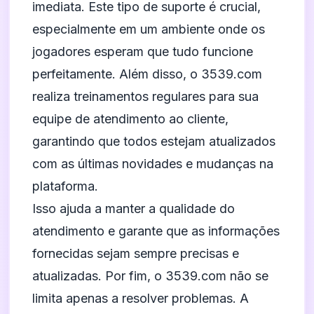
imediata. Este tipo de suporte é crucial,
especialmente em um ambiente onde os
jogadores esperam que tudo funcione
perfeitamente. Além disso, o 3539.com
realiza treinamentos regulares para sua
equipe de atendimento ao cliente,
garantindo que todos estejam atualizados
com as últimas novidades e mudanças na
plataforma.
Isso ajuda a manter a qualidade do
atendimento e garante que as informações
fornecidas sejam sempre precisas e
atualizadas. Por fim, o 3539.com não se
limita apenas a resolver problemas. A