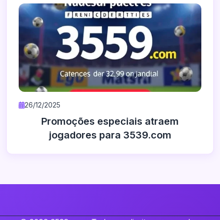
26/12/2025
Promoções especiais atraem
jogadores para 3539.com