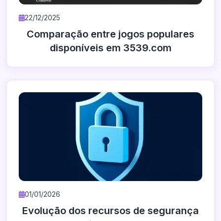
22/12/2025
Comparação entre jogos populares
disponíveis em 3539.com
01/01/2026
Evolução dos recursos de segurança