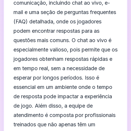
comunicação, incluindo chat ao vivo, e-
mail e uma seção de perguntas frequentes
(FAQ) detalhada, onde os jogadores
podem encontrar respostas para as
questões mais comuns. O chat ao vivo é
especialmente valioso, pois permite que os
jogadores obtenham respostas rápidas e
em tempo real, sem a necessidade de
esperar por longos períodos. Isso é
essencial em um ambiente onde o tempo
de resposta pode impactar a experiência
de jogo. Além disso, a equipe de
atendimento é composta por profissionais
treinados que não apenas têm um