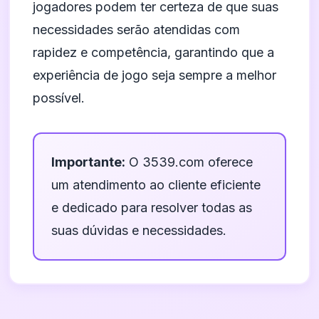
jogadores podem ter certeza de que suas
necessidades serão atendidas com
rapidez e competência, garantindo que a
experiência de jogo seja sempre a melhor
possível.
Importante:
O 3539.com oferece
um atendimento ao cliente eficiente
e dedicado para resolver todas as
suas dúvidas e necessidades.