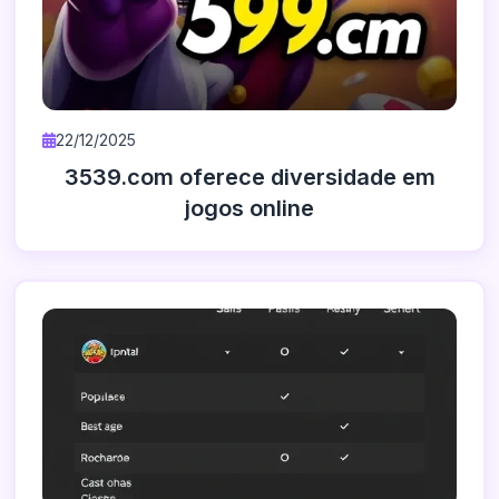
22/12/2025
3539.com oferece diversidade em
jogos online