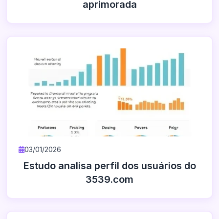
aprimorada
03/01/2026
Estudo analisa perfil dos usuários do
3539.com