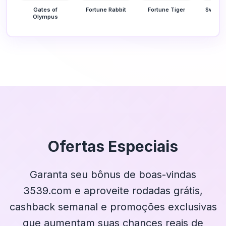
Gates of
Fortune Rabbit
Fortune Tiger
Sweet 
Olympus
Ofertas Especiais
Garanta seu bônus de boas-vindas
3539.com e aproveite rodadas grátis,
cashback semanal e promoções exclusivas
que aumentam suas chances reais de