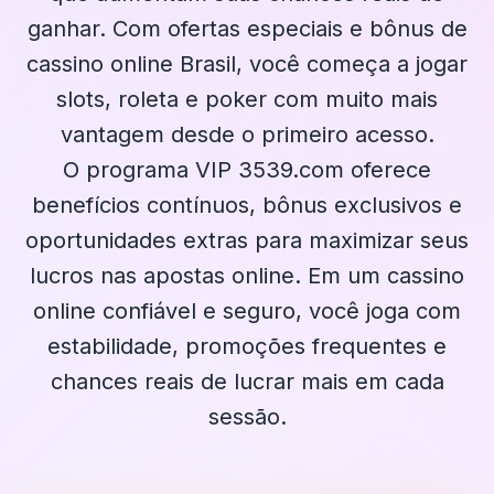
ganhar. Com ofertas especiais e bônus de
cassino online Brasil, você começa a jogar
slots, roleta e poker com muito mais
vantagem desde o primeiro acesso.
O programa VIP 3539.com oferece
benefícios contínuos, bônus exclusivos e
oportunidades extras para maximizar seus
lucros nas apostas online. Em um cassino
online confiável e seguro, você joga com
estabilidade, promoções frequentes e
chances reais de lucrar mais em cada
sessão.