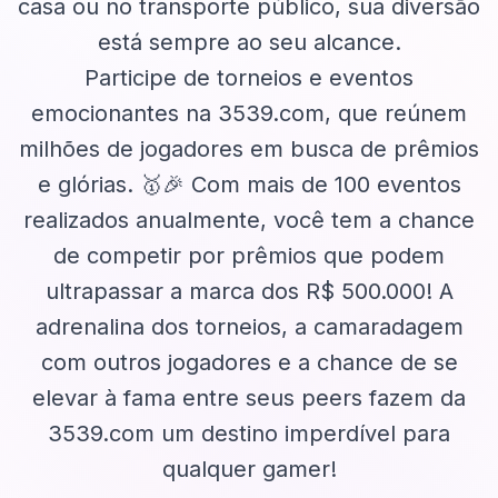
casa ou no transporte público, sua diversão
está sempre ao seu alcance.
Participe de torneios e eventos
emocionantes na 3539.com, que reúnem
milhões de jogadores em busca de prêmios
e glórias. 🥇🎉 Com mais de 100 eventos
realizados anualmente, você tem a chance
de competir por prêmios que podem
ultrapassar a marca dos R$ 500.000! A
adrenalina dos torneios, a camaradagem
com outros jogadores e a chance de se
elevar à fama entre seus peers fazem da
3539.com um destino imperdível para
qualquer gamer!