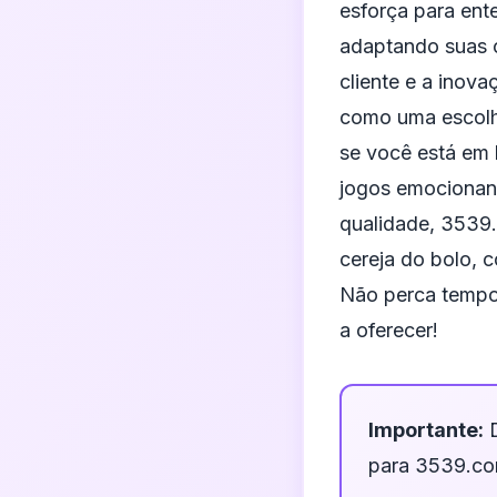
esforça para ent
adaptando suas o
cliente e a inov
como uma escolha
se você está em 
jogos emocionant
qualidade, 3539.
cereja do bolo, 
Não perca tempo
a oferecer!
Importante:
D
para 3539.com