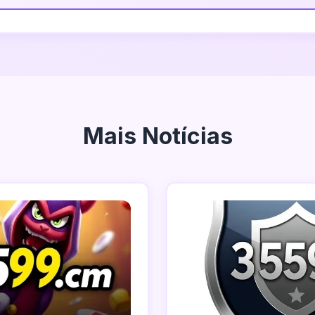
Mais Notícias