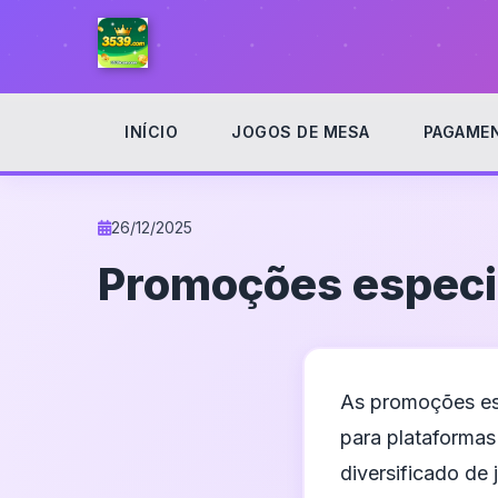
INÍCIO
JOGOS DE MESA
PAGAME
Início
Notícias
/
26/12/2025
Promoções especi
As promoções esp
para plataformas
diversificado de 