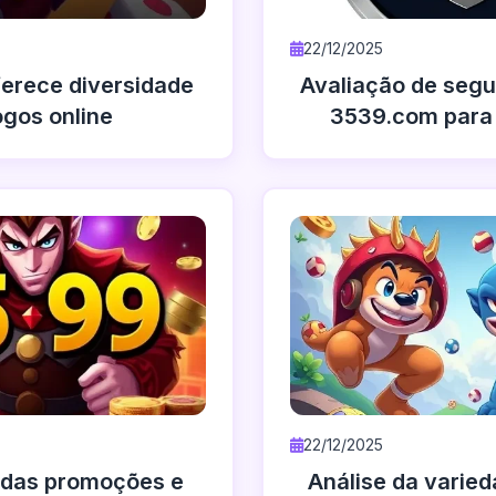
22/12/2025
erece diversidade
Avaliação de segu
ogos online
3539.com para
22/12/2025
 das promoções e
Análise da varied