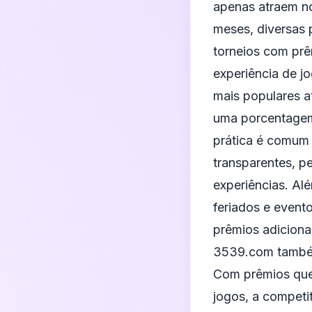
apenas atraem no
meses, diversas 
torneios com prêm
experiência de 
mais populares a
uma porcentagem 
prática é comum 
transparentes, p
experiências. Al
feriados e event
prêmios adicionai
3539.com também
Com prêmios que 
jogos, a competi