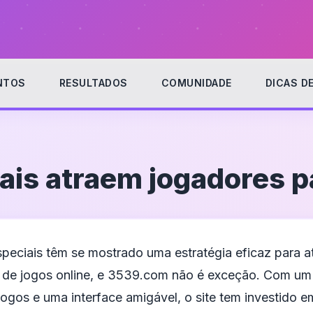
NTOS
RESULTADOS
COMUNIDADE
DICAS D
ais atraem jogadores 
eciais têm se mostrado uma estratégia eficaz para at
 de jogos online, e 3539.com não é exceção. Com um 
jogos e uma interface amigável, o site tem investido 