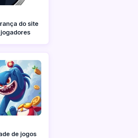
rança do site
 jogadores
ade de jogos