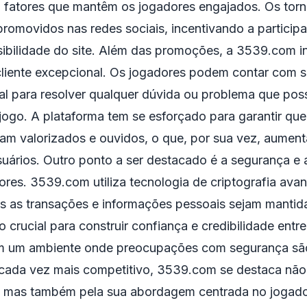
ão fatores que mantêm os jogadores engajados. Os torn
romovidos nas redes sociais, incentivando a particip
ibilidade do site. Além das promoções, a 3539.com 
liente excepcional. Os jogadores podem contar com s
l para resolver qualquer dúvida ou problema que poss
 jogo. A plataforma tem se esforçado para garantir qu
tam valorizados e ouvidos, o que, por sua vez, aument
suários. Outro ponto a ser destacado é a segurança e
res. 3539.com utiliza tecnologia de criptografia ava
as as transações e informações pessoais sejam manti
 crucial para construir confiança e credibilidade entr
m um ambiente onde preocupações com segurança sã
ada vez mais competitivo, 3539.com se destaca não
 mas também pela sua abordagem centrada no jogador