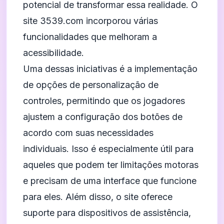
potencial de transformar essa realidade. O
site 3539.com incorporou várias
funcionalidades que melhoram a
acessibilidade.
Uma dessas iniciativas é a implementação
de opções de personalização de
controles, permitindo que os jogadores
ajustem a configuração dos botões de
acordo com suas necessidades
individuais. Isso é especialmente útil para
aqueles que podem ter limitações motoras
e precisam de uma interface que funcione
para eles. Além disso, o site oferece
suporte para dispositivos de assistência,