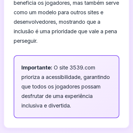
beneficia os jogadores, mas também serve
como um modelo para outros sites e
desenvolvedores, mostrando que a
inclusão é uma prioridade que vale a pena
perseguir.
Importante:
O site 3539.com
prioriza a acessibilidade, garantindo
que todos os jogadores possam
desfrutar de uma experiência
inclusiva e divertida.