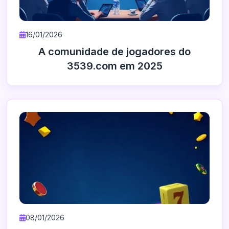
16/01/2026
A comunidade de jogadores do
3539.com em 2025
08/01/2026