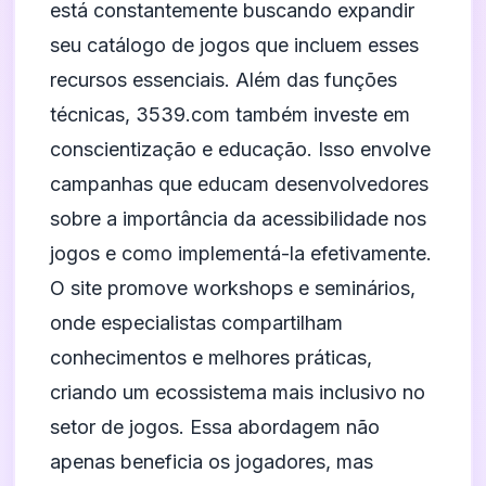
está constantemente buscando expandir
seu catálogo de jogos que incluem esses
recursos essenciais. Além das funções
técnicas, 3539.com também investe em
conscientização e educação. Isso envolve
campanhas que educam desenvolvedores
sobre a importância da acessibilidade nos
jogos e como implementá-la efetivamente.
O site promove workshops e seminários,
onde especialistas compartilham
conhecimentos e melhores práticas,
criando um ecossistema mais inclusivo no
setor de jogos. Essa abordagem não
apenas beneficia os jogadores, mas