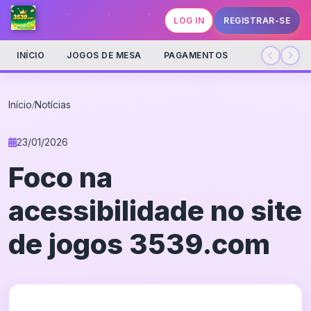
LOG IN
REGISTRAR-SE
INÍCIO
JOGOS DE MESA
PAGAMENTOS
Início
Notícias
/
23/01/2026
Foco na
acessibilidade no site
de jogos 3539.com