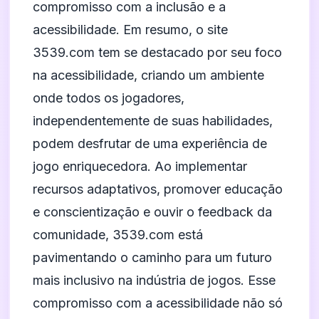
compromisso com a inclusão e a
acessibilidade. Em resumo, o site
3539.com tem se destacado por seu foco
na acessibilidade, criando um ambiente
onde todos os jogadores,
independentemente de suas habilidades,
podem desfrutar de uma experiência de
jogo enriquecedora. Ao implementar
recursos adaptativos, promover educação
e conscientização e ouvir o feedback da
comunidade, 3539.com está
pavimentando o caminho para um futuro
mais inclusivo na indústria de jogos. Esse
compromisso com a acessibilidade não só