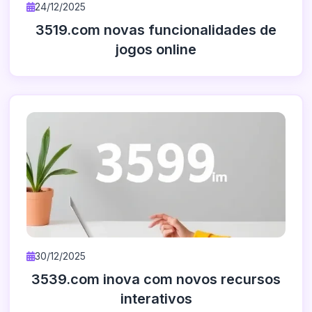
24/12/2025
3519.com novas funcionalidades de
jogos online
30/12/2025
3539.com inova com novos recursos
interativos