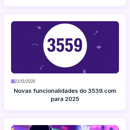
22/12/2025
Novas funcionalidades do 3539.com
para 2025