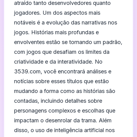
atraído tanto desenvolvedores quanto
jogadores. Um dos aspectos mais
notáveis é a evolução das narrativas nos
jogos. Histórias mais profundas e
envolventes estão se tornando um padrão,
com jogos que desafiam os limites da
criatividade e da interatividade. No
3539.com, você encontrará análises e
notícias sobre esses títulos que estão
mudando a forma como as histórias são
contadas, incluindo detalhes sobre
personagens complexos e escolhas que
impactam o desenrolar da trama. Além
disso, o uso de inteligência artificial nos