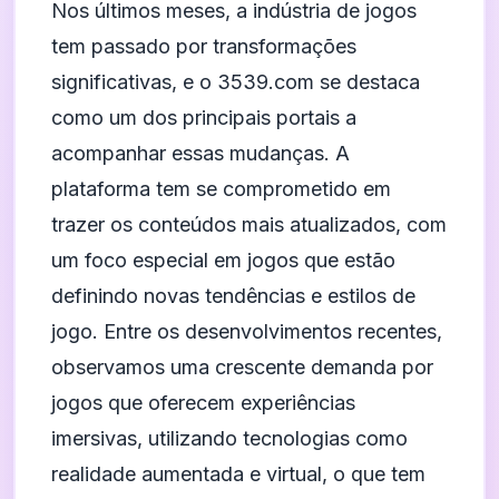
Nos últimos meses, a indústria de jogos
tem passado por transformações
significativas, e o 3539.com se destaca
como um dos principais portais a
acompanhar essas mudanças. A
plataforma tem se comprometido em
trazer os conteúdos mais atualizados, com
um foco especial em jogos que estão
definindo novas tendências e estilos de
jogo. Entre os desenvolvimentos recentes,
observamos uma crescente demanda por
jogos que oferecem experiências
imersivas, utilizando tecnologias como
realidade aumentada e virtual, o que tem